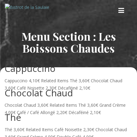
Skip
to
content
Menu Section :
Les
Boissons Chaudes
Cappuccino
Cappuccino 4,10€ Related Items Thé 3,60€ Chocolat Chaud
3,60€ Café Noisette 2,30€ Décaféiné 2,10€
Chocolat Chaud
Chocolat Chaud 3,60€ Related Items Thé 3,60€ Grand Crème
4,00€ Café / Café Allongé 2,20€ Décaféiné 2,10€
Thé
Thé 3,60€ Related Items Café Noisette 2,30€ Chocolat Chaud
3,60€ Grand Crème 4,00€ Double Café 4,00€