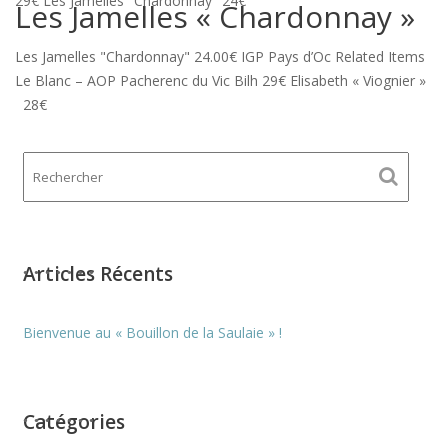
29€ Les Jamelles "Chardonnay" 24€
Les Jamelles « Chardonnay »
Les Jamelles "Chardonnay" 24.00€ IGP Pays d’Oc Related Items
Le Blanc – AOP Pacherenc du Vic Bilh 29€ Elisabeth « Viognier »
28€
Articles Récents
Bienvenue au « Bouillon de la Saulaie » !
Catégories